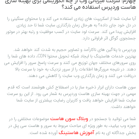
چهارم: شرکت میزبانی وب از چه الگوریتمی برای بهینه سازی
هاست وردپرس استفاده می کند؟
آیا سایت شما از اسکریپت های زیادی استفاده می کند و یا محتوای سنگینی را
در دل خود جای داده؟ به هرحال زمان بارگذاری سایت شما تا حد زیادی
افزایش پیدا می کند. سرعت لود سایت در کسب موفقیت و رتبه بهتر در موتور
جستجوی گوگل اثر فراوانی دارد.
وردپرس با پلاگین های ناکارآمد و تصاویر حجیم به شدت کند خواهد شد.
بهترین خدمات هاستینگ با ایجاد شبکه تحویل محتوا CDN، داده های شما را
روی سرورهای مختلف جهان توزیع می کنند و سرعت پاسخ سرور را افزایش می
دهند. در نتیجه مرورگرها اطلاعات را از سرور نزدیک به خود با سرعت بالا
دریافت می کنند و زمان بارگذاری وب سایت را کاهش می دهند.
سون هاست دارای ابزار ذخیره ساز یا در اصطلاح کش هوشمند است که قدم
مهمی در جهت بهینه سازی هاست وردپرس به شمار می رود. از این رو سرعت
سایت شما افزایش خواهد یافت و کاربران رضایت بیشتری از سایت شما
خواهند داشت.
شما می توانید با جستجو در
موضوعات مختلفی را در
وبلاگ سون هاست
حوزه وب بیابید، به طور ویژه ای مباحث مربوط به سرور و هاست سی پنل در
بخش جداگانه ای به نام
آورده شده است.
آموزش هاستینگ