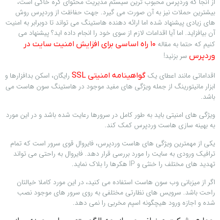
از آنجا که وردپرس محبوب ترین سیستم مدیریت محتوای کره خاکی است،
بیشترین حملات نیز به آن صورت می گیرد. جهت حفاظت از وردپرس روش
های زیادی پیشنهاد شده اما ارائه دهنده هاستینگ می تواند تا دوبرابر به امنیت
آن بیافزاید. اما آیا اقدامات لازم از سوی خود را انجام داده اید؟ پیشنهاد می
کنیم که حتما به مقاله
۱۰ راه اساسی برای افزایش امنیت سایت در
سر بزنید!
وردپرس
اقداماتی مانند اعطای یک
رایگان، اسکن بدافزارها و
گواهینامه امنیتی SSL
ابزار مانیتورینگ از جمله ویژگی های مفید موجود در هاستینگ سون هاست می
باشد.
ویژگی های امنیتی باید به طور کامل در سرورها رعایت شده باشد و در این مورد
به بهینه سازی هاست وردپرس کمک کند.
یکی از مهمترین ویژگی های هاست وردپرس، فایروال قوی سرور است که تمام
ترافیک ورودی به سایت را مورد بررسی قرار دهد. فایروال به راحتی می تواند
تهدید های مختلف را خنثی و IP هکرها را بلاک نماید.
اگر از میزبانی وب سون هاست استفاده می کنید، در این مورد کاملا خیالتان
راحت باشد. سرویس های نظارتی مختلفی به روی سرور های موجود نصب
شده و اجازه ورود هیچگونه اسپم مخربی را نمی دهد.