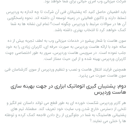
شرکت میزبانی وب امری حیاتی برای شما خواهد بود.
باید اطمینان حاصل کنید که پشتیبانان فنی آن شرکت تا چه اندازه به وردپرس
تسلط دارند و تاکنون فعالیتی در زمینه توسعه آن داشته اند. نحوه پاسخگویی
آن ها در سوالات مرتبط با وردپرس چگونه است؟ تمام این نشانه ها به شما
کمک خواهد کرد تا انتخاب بهتری داشته باشد.
سون هاست با شعار پیشرو در خدمات میزبانی وب به لطف تجربه بیش از ده
ساله خود با ارائه هاست وردپرس به صورت حرفه ای، کاربران زیادی را به خود
جلب نموده است. در سرویس هاست وردپرس، سرور به طور اختصاصی جهت
کاربران وردپرس بهینه شده و از این حیث ممتاز است.
همچنین فرایند انتقال هاست و نصب و تنظیم وردپرس از سوی کارشناسان فنی
سون هاست صورت می پذیرد.
دوم: پشتیبان گیری اتوماتیک ابزاری در جهت بهینه سازی
هاست وردپرس
هر کاربر وردپرس شکست خورده ای به طور قطع می تواند داستان غم انگیز و
تلخی از دسترس خارج شدن وب سایت خود تعریف کند. مطمئنا، تیم های
پشتیبانی هاستینگ به شما در جلوگیری از رخ دادن فاجعه کمک کرده و توطئه
ها را خنثی می نمایند.?