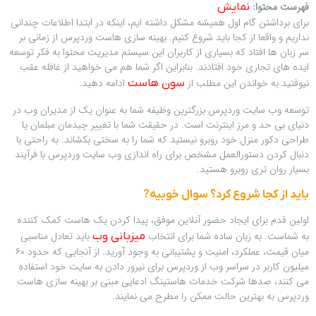
فهرست محتوا:
نمایش
برای برداشتن گام اول همیشه مشکل داشته ایم، اینکه در ابتدا اطلاعات چندانی
نداریم و واقعا از کجا باید شروع کنیم. بهینه سازی هاست وردپرس از زمانی بر
سر زبان ها افتاد که بسیاری از کاربران این سیستم مدیریت محتوا به فکر توسعه
ایده های تجاری خود افتادند. بنابراین اگر شما هم می خواهید از غافله عقب
نیوفتید به خواندن این مطلب از
ادامه دهید.
سون هاست
توسعه وب سایت وردپرس بزرگترین وظیفه شما به عنوان یک از مدیران وب در
دنیای بی حد و مرز اینترنت است. در حقیقت شما با تغییر چیدمان مبلمان یا
طراحی دکور منزل خود روبرو نیستید که شما را به سختی بکشاند. به راحتی با
دنبال کردن دستورالعمل مشخص برای راه اندازی وب سایت وردپرس با فرآیند
بسیار روان تری روبرو هستید.
باید از کجا شروع کرد؟ سوال خوبیه?
اولین قدم برای ایجاد حضور آنلاین موفق، پیدا کردن یک هاست کمک کننده
به شماست. به زبان ساده شما برای انتخاب
باید تعادل مناسبی
میزبانی وب
میان قیمت، عملکرد، امنیت و پشتیبانی به وجود آورید. از آنجایی که حدود ۶۰
میلیون کاربر در سراسر وب از وردپرس برای نیرور دادن به سایت خود استفاده
می کنند، صدها شرکت خدمات هاستینگ ادعایی مبنی بر بهینه سازی هاست
وردپرس به بهترین حالت ممکن را مطرح می نمایند.