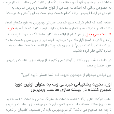
مشاهده پلن های رنگارنگ و مختلف در نگاه اول شاید کمی جالب به نظر برسد،
به خصوص زمانی که اطلاعات چندانی از انواع هاست وردپرس ندارید. به
هرحال در ابتدا فهمیدن اینکه کدام هاست بهتر است به این آسانی ها نیست!
اضافه کنیم که تمام شرکت های خدمات میزبانی وردپرس به طور یکسان ایجاد
نشده اند و اندیشه های تجاری متفاوتی دارند. توجه کنید که هرگاه به
خرید
از هر کدام از ارائه دهندگان هاستینگ مبادرت کردید، به
هاست سی پنل
راحتی قادر به فسخ قرار داد خود نیستید. البته دور از جون سون هاست ما ۳۰
روز ضمانت بازگشت داریم? از این رو باید پیش از انتخاب هاست مناسب به
اندازه کافی فکر کرده باشید.
در ادامه به شما چهار نکته را گوشزد می کنیم تا از بهینه سازی هاست وردپرس
خود اطمینان یابید.
این تیکش میخوام از خودمون تعریف کنم شما همش تایید کنین?
اول: تجربه پشتیبانی میزبانی وب به عنوان اولین مورد
تعیین کننده در بهینه سازی هاست وردپرس
اغلب شرکت های ارائه دهنده خدمات هاستینگ مدعی خدمات ۲۴ ساعته و
هفت روز هفته هستند، اما ادعای تجربه آن ها در بهینه سازی هاست وردپرس
تا چه حد صحیح می باشد؟ اگر در وردپرس تازه کار هستید، اطمینان از تجربه