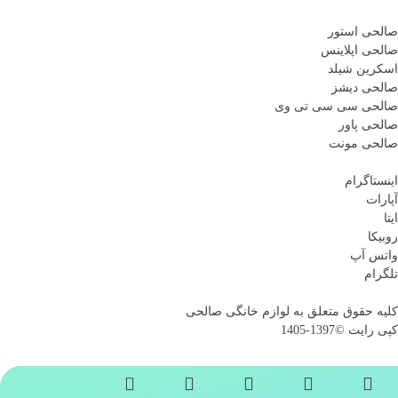
صالحی استور
صالحی اپلاینس
اسکرین شیلد
صالحی دیشز
صالحی سی سی تی وی
صالحی پاور
صالحی مونت
اینستاگرام
آپارات
ایتا
روبیکا
واتس آپ
تلگرام
کلیه حقوق متعلق به لوازم خانگی صالحی
کپی رایت ©1397-1405