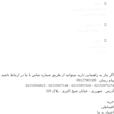
طلق
محافظ صفحه تلویزیون
طلق چراغ خودرو
پایه دیواری
پایه دیواری تلویزیون
خودرو
مرسدس بنز
بی ام و
اگر نیاز به راهنمایی دارید میتوانید از طریق شماره تماس با ما در ارتباط باشید.
پیام رسان : 09127901509
02155975274 - 02155957410 - 02155957148 - 02155956823
آدرس : شهرری - خیابان شیخ اکبری - پلاک 320
خرید
اقساطی
اعتماد به ما