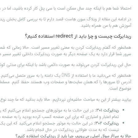
احتمالا شما هم با اینکه چند سال ممکن است با سی پنل کار کرده باشید، اما در عین حال با ابزار redirects cpanel کار نکردید یا اینکه شاید هم اطلاعی نداشتید که اصلا سی پنل چنین امکا
در ادامه این مقاله از وبلاگ سون هاست قصد دارم تا به بررسی کامل بخش ریدا
آموزش هم با من همراه باشید.
ریدایرکت چیست و چرا باید از redirect استفاده کنیم؟
سرور شما قرار دارد به یک صفحه دیگر به صورت ریدایرکت داخلی تغییر مسیر م
حال این ریدایرکت کردن می‌تواند به صورت دائمی باشد یا اینکه برای مدتی کوتا
همانطور که می‌دانید ما با استفاده از DNS 
موضوع است.
بیایید بیشتر از این به مباحث حاشیه‌ای نپردازیم. حالا باید بدانید که ما چند نوع ر
ریدایرکت ۳۰۱:
در این حالت ما به موتورهای جستجو اعلام می‌کنیم که ر
تمام اعتبار و امتیازی که برای این صفحه کسب کرده بودید را به صفح
ریدایرکت ۳۰۲:
در این حالت به موتور جستجو اعلام می‌کنید که این یک 
نیست که به مدت طولانی ریدایرکت در حال انجام باشد.
حالا به سراغ سوال اصلی می‌رویم، چرا باید از ریدایرکت استفاده کنیم؟