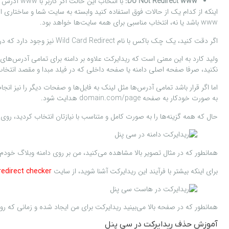
Do Not Redirect www:
با انتخاب این حالت اگر کاربر با www آدرس را وارد کرده باشد ریدایرکت انجام نگرفته و بدون www انجام خواهد گرفت.
www باشد یا نه، انتخاب مناسبی برای همه سایت‌ها خواهد بود.
اگر دقت کنید، یک چک باکس با نام Wild Card Redirect نیز وجود دارد که در بالا نیز به مثال ریدایرکت برای سایت‌هایی که دامنه خود را تغییر دادند اشاره کردم. این گزینه برای سایت‌هایی که دامنه خود را تغییر داده‌اند کاربرد دارد.
نکنید، صرفا صفحه اصلی دامنه یا صفحه داخلی که در فیلد مبدا و مقصد انتخا
به صورت خودکار به صفحه domain.com/page هدایت شود.
حال که همه گزینه‌ها را به صورت کامل و متناسب با نیازتان انتخاب کردید، روی دکمه Add کلیک کنید. در این صورت در پایین همین صفحه یک ریدایرکت مشابه تصویر زیر برای شما ای
همانطور که در مثال تصویر بالا مشاهده می‌کنید، من بر روی دامنه وبلاگ خو
برای اینکه بیشتر با فرآیند این ریدایرکت آشنا شوید، از سایت
redirect checker
همانطور که در صفحه بالا می‌بینید ریدایرکت برای من ایجاد شده و زمانی که روی آدرس مبدا کلیک کنم، چه د
آموزش حذف ریدایرکت در سی پنل