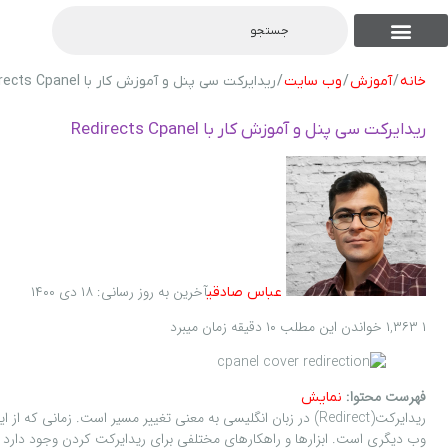
جستجو
تماس با ما
فروشگاه های دیگر ما
نوشته من
موجودی نقدی
موجودی اقساطی
شرایط اقساطی
شناخت محصولات
لیست همه محصولات
خانه
/
آموزش
/
وب سایت
/ ریدایرکت سی پنل و آموزش کار با Redirects Cpanel
ریدایرکت سی پنل و آموزش کار با Redirects Cpanel
آخرین به روز رسانی: ۱۸ دی ۱۴۰۰
عباس صادقی
۱
۱,۳۶۳
خواندن این مطلب ۱۰ دقیقه زمان میبرد
فهرست محتوا:
نمایش
ریدایرکت(Redirect) در زبان انگلیسی به معنی تغییر مسیر است. ز
وب دیگری است. ابزارها و راهکارهای مختلفی برای ریدایرکت کردن وجود دارد