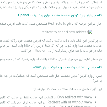
اما زمانی که این فیلد خالی باشد به این معنی است که می‌خواهید به صورت کلی
ذهن خود داشته باشید که برای این حالت باید یک کار دیگری را نیز انجام دهید 
گام چهارم: وارد کردن صفحه مقصد برای ریدایرکت Cpanel
حال در این مرحله که با نام Redirects to مشخص شده است باید آدرس صفحه مقصد را برای ریدایرکت انتخاب کنید. این صفحه در واقع صفحه‌ای است که کاربر از آدرس قبلی(قدیمی)به آن هدایت خواهد شد.
یک درخواست را هم برای ریدایرکت از http به https اجرا کند.
در ظاهر شاید این موضوع اهمیتی نداشته باشد، اما باید بدانید که در حجم وسیع
گام پنجم: انتخاب وضعیت ریدایرکت برای www
یا خیر؟
این گزینه شامل سه حالت مختلف است که عبارتند از:
Only redirect with www:
با انتخاب این حالت فقط در حالتی که کاربران آدرس صفحه مبدا را با www وارد کر
Redirect with or without www:
در این حالت فرقی نمی‌کند که کاربر با آدرس www یا بدون www وارد صفحه مبدا شده باشد. در هر دو حالت ریدایرکت ب