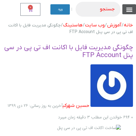
0
جستجو
|
ورود
تماس با ما
نوشته من
موجودی نقدی
فروشگاه های دیگر ما
موجودی اقساطی
شرایط اقساطی
شناخت محصولات
لیست همه محصولات
خانه
آموزش
وب سایت
هاستینگ
/
/
/
/ چگونگی مدیریت فایل با اکانت
اف تی پی در سی پنل FTP Account
چگونگی مدیریت فایل با اکانت اف تی پی در سی
پنل FTP Account
آخرین به روز رسانی: ۲۶ دی ۱۳۹۹
حسین شهرکی
۰
۶۹۴
خواندن این مطلب ۳ دقیقه زمان میبرد