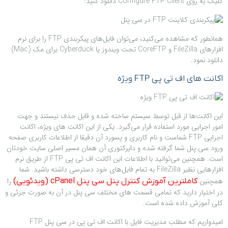
کلیک به روی Configure FTP Client دانلود کنید:
همانطور که مشاهده می‌کنید، می‌توان فایل‌های پیکربندی FTP را برای نرم
افزارهای FileZilla و CoreFTP تحت ویندوز یا Cyberduck برای مک (Mac)
دانلود نمود.
اکانت های اف تی پی FTP ویژه
این اکانت‌ها از قبل توسط سیستم ساخته شده و قابل حذف نیستند و جهت
امور اجرایی مورد استفاده قرار می‌گیرد. یکی از این اکانت های ویژه، اکانت
اجرایی FTP شماست و نام کاربری و پسورد آن دقیقا از اطلاعات کاربری صفحه
ورود سی پنل شما گرفته شده و دایرکتوری آن همان مسیر اصلی سایت خودتان
است. همچنین می‌توانید با اطلاعات این اکانت اف تی پی FTP از طریق نرم
افزارهایی نظیر FileZilla به تمام فایل‌های خود دسترسی داشته باشید. شما
همچنین
را
کاملترین آموزش کنترل پنل سی پنل cPanel (ویدئویی)
در اختیار دارید که تمامی قسمت های مختلف سی پنل در آن به صورت جزئی و
کلی آموزش داده شده است.
امیدواریم که مطلب مدیریت فایل با اکانت اف تی پی در سی پنل FTP