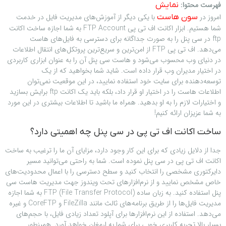
فهرست محتوا:
نمایش
امروز در
با یکی دیگر از آموزش‌های مدیریت فایل در خدمت
سون هاست
شما هستیم. ابزار اکانت اف تی پی FTP Account به شما اجازه ساخت اکانت
ftp در سی پنل را به صورت جداگانه برای دسترسی به فایل‌های هاست
می‌دهد. اف تی پی FTP از امن‌ترین و سریع‌ترین پروتکل‌های انتقال اطلاعات
در دنیای وب محسوب می‌شود و هاست سی پنل آن را به عنوان ابزاری کاربردی
در اختیار مدیران وب قرار داده است. شاید شما بخواهید که از یک
توسعه‌دهنده برای سایت خود استفاده نمایید، در این موقعیت نمی‌توان
اطلاعات هاست را در اختیار او قرار داد، بلکه باید یک اکانت ftp برایش بسازید
و اختیارات لازم را به او بدهید. همراه ما باشید تا اطلاعات بیشتری در این مورد
به شما عزیزان ارائه کنیم!
ساخت اکانت اف تی پی در سی پنل چه اهمیتی دارد؟
جدا از دلایل زیادی که برای این کار وجود دارد، مزایای آن ما را ترغیب به ساخت
اکانت اف تی پی در سی پنل نموده است. شما به راحتی می‌توانید مسیر
دایرکتوری مشخصی را انتخاب کنید و سطح دسترسی را با اعمال محدودیت‌های
خاص مشخص نمایید و از نرم‌افزارهای تحت ویندوز جهت مدیریت هاست سی
پنل استفاده کنید. به زبان ساده (FTP (File Transfer Protocol به شما اجازه
مدیریت فایل‌ها را از طریق برنامه‌های ثالث مانند FileZilla و CoreFTP و غیره
می‌دهد. استفاده از این نرم‌افزارها برای آپلود تعداد زیادی فایل، با حجم‌های
بسیار بالا تجربه کاربری خوبی برای شما به ارمغان خواهد آورد. همینطور