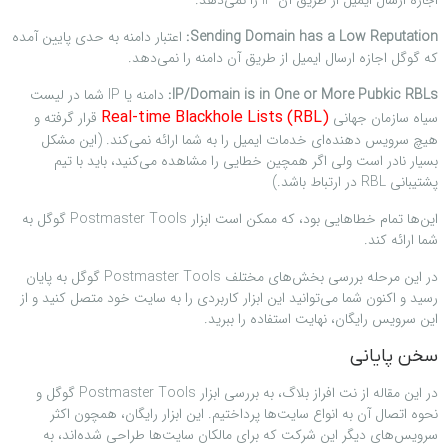
اجازه ارسال ایمیل از طریق آن IP را نمی‌دهد.
Sending Domain has a Low Reputation:
اعتبار دامنه به حدی پایین آمده
که گوگل اجازه ارسال ایمیل از طریق آن دامنه را نمی‌دهد.
IP/Domain is in One or More Pubkic RBLs:
دامنه یا IP شما در لیست
سیاه سازمان جهانی
قرار گرفته و
Real-time Blackhole Lists (RBL)
هیچ سرویس دهنده‌ای خدمات ایمیل را به شما ارائه نمی‌کند. (این مشکل
بسیار نادر است ولی اگر همچین خطایی را مشاهده می‌کنید، باید با تیم
پشتیبانی RBL در ارتباط باشد.)
این‌ها تمام خطاهایی بود، که ممکن است ابزار Postmaster Tools گوگل به
شما ارائه کند.
در این مرحله بررسی بخش‌های مختلف Postmaster Tools گوگل به پایان
رسید و اکنون شما می‌توانید این ابزار کاربردی را به سایت خود متصل کنید و از
این سرویس رایگان، نهایت استفاده را ببرید.
سخن پایانی
در این مقاله از نت افراز بلاگ، به بررسی ابزار Postmaster Tools گوگل و
نحوه اتصال آن به انواع سایت‌ها پرداختیم. این ابزار رایگان، همچون اکثر
سرویس‌های دیگر این شرکت که برای مالکان سایت‌ها طراحی شده‌اند، به