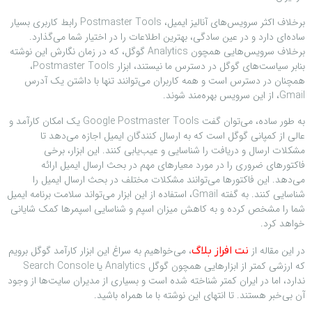
برخلاف اکثر سرویس‌های آنالیز ایمیل، Postmaster Tools رابط کاربری بسیار
ساده‌ای دارد و در عین سادگی، بهترین اطلاعات را در اختیار شما می‌گذارد.
برخلاف سرویس‌هایی همچون Analytics گوگل، که در زمان نگارش این نوشته
بنابر سیاست‌های گوگل در دسترس ما نیستند، ابزار Postmaster Tools،
همچنان در دسترس است و همه کاربران می‌توانند تنها با داشتن یک آدرس
Gmail، از این سرویس بهره‌مند شوند.
به طور ساده، می‌توان گفت Google Postmaster Tools یک امکان کارآمد و
عالی از کمپانی گوگل است که به ارسال کنندگان ایمیل اجازه می‌دهد تا
مشکلات ارسال و دریافت را شناسایی و عیب‌یابی کنند. این ابزار، برخی
فاکتورهای ضروری را در مورد معیارهای مهم در بحث ارسال ایمیل ارائه
می‌دهد. این فاکتورها می‌توانند مشکلات مختلف در بحث ارسال ایمیل را
شناسایی کنند. به گفته Gmail، استفاده از این ابزار می‌تواند سلامت برنامه ایمیل
شما را مشخص کرده و به کاهش میزان اسپم و شناسایی اسپمرها کمک شایانی
خواهد کرد.
در این مقاله از
، می‌خواهیم به سراغ این ابزار کارآمد گوگل برویم
نت افراز بلاگ
که ارزشی کمتر از ابزارهایی همچون گوگل Analytics یا Search Console
ندارد، اما در ایران کمتر شناخته شده است و بسیاری از مدیران سایت‌ها از وجود
آن بی‌خبر هستند. تا انتهای این نوشته با ما همراه باشید.