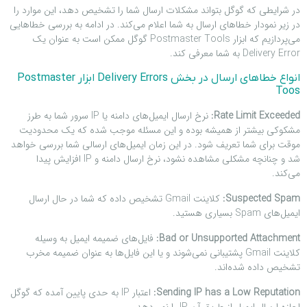
در شرایطی که گوگل بتواند مشکلات ارسال شما را تشخیص دهد، این موارد را
در زیر نمودار خطاهای ارسال به شما اعلام می‌کند. در ادامه به بررسی خطاهایی
می‌پردازیم که ابزار Postmaster Tools گوگل ممکن است به عنوان یک
Delivery Error به شما معرفی کند.
انواع خطاهای ارسال در بخش Delivery Errors ابزار Postmaster
Toos
Rate Limit Exceeded:
نرخ ارسال ایمیل‌های دامنه یا IP سرور شما به طرز
مشکوکی بیشتر از همیشه بوده و این مسئله موجب شده که یک محدودیت
موقت برای شما تعریف شود. در این زمان ایمیل‌های ارسالی شما بررسی خواهد
شد و چنانچه مشکلی مشاهده نشود، نرخ ارسال دامنه و IP افزایش پیدا
می‌کند.
Suspected Spam:
کلاینت Gmail تشخیص داده که شما در حال ارسال
ایمیل‌های Spam بسیاری هستید.
Bad or Unsupported Attachment:
فایل‌های ضمیمه ایمیل به وسیله
کلاینت Gmail پشتیبانی نمی‌شوند و یا این فایل‌ها به عنوان ضمیمه مخرب
تشخیص داده شده‌اند.
Sending IP has a Low Reputation:
اعتبار IP به حدی پایین آمده که گوگل