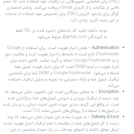
(FBL) برای شناسایی کمپین‌هایی در ترافیک خود استفاده کنید که حجم
بالایی از شکایات را از کاربران Gmail دریافت می‌کنند. پارامتر انحصاری
گوگل برای بازخود کاربران (FBL) برای تشخیص سوء استفاده از خدمات
در این زمینه کاربرد زیادی دارد.
توجه داشته باشید که داده‌های ذخیره شده در FBL فقط
به گیرندگان gmail.com@ مربوط می‌شود.
Authentication
=
همان احراز هویت است. برای استفاده از Google
Postmaster، لازم است تا دامنه‌ها را احراز هویت کرده و مالکیت خود
را به Google Postmaster اضافه و تأیید نمائید. فاکتور دامنه برای
احراز هویت در اینجا DKIM است که برای احراز هویت ایمیل شما
استفاده می‌شود. Google Postmaster از DKIM شما برای شناسایی
ترافیک ایمیل شما و ارائه دسترسی به تجزیه و تحلیل ترافیک استفاده
می‌کند.
Encryption
=
به معنای رمزنگاری است. این داشبورد نشان می‌دهد که
چند درصد از ترافیک ورودی و خروجی ایمیل‌های شما رمزگذاری شده
است. در واقع این گزینه، متدی جهت تامین امنیت دیتای رد و بدل شده
در ایمیل‌ها با استفاده از پروتکل‌های امنیتی مانند TLS است.
Delivery Errors
=
به صورت ساده، این نمودار نشان می‌دهد که چند
درصد از کل ایمیل‌های شما در مقایسه با تمام ترافیک احراز هویت شده،
ارسال موفق داشته یا ناموفق بوده‌اند. در یک نمودار مشخص در این