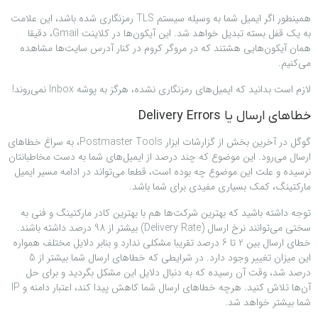
همینطور اگر ایمیل شما به وسیله سیستم TLS رمزنگاری شده باشد، این علامت
به یک قفل بسته تبدیل خواهد شد. این آیکون‌ها در کلاینت Gmail، دقیقا
همان آیکون‌هایی هشتند که در مروگر کروم در کنار آدرس سایت‌ها مشاهده
می‌کنیم.
لازم است بدانید که ایمیل‌های رمزنگاری نشده، هرگز به پوشه Inbox نمی‌روند!
خطاهای ارسال یا Delivery Errors
گوگل در آخرین بخش از گزارشات ابزار Postmaster Tools، به سراغ خطاهای
ارسال می‌رود. این موضوع که چند درصد از ایمیل‌های شما به دست مخاطبانتان
نرسیده و علت این موضوع چه بوده است، قطعا می‌تواند در ادامه مسیر ایمیل
مارکتینگ، کمک بسیاری مفیدی برای شما باشد.
توجه داشته باشید که بهترین شرکت‌ها هم با بهترین کادر مارکتینگ و فنی به
سختی می‌توانند نرخ ارسال (Delivery Rate) بیشتر از 98 درصد داشته باشند.
خطای ارسال بین 2 تا 6 درصد تقریبا مشکلی ندارد و بنابر دلایل مختلف همواره
این میزان تغییر وجود دارد. در شرایطی که خطاهای ارسال شما بیشتر از 5
درصد شد، وقت آن رسیده که به دنبال دلایل این مشکل بگردید و برای حل
آن‌ها تلاش کنید. هرچه خطاهای ارسال شما کاهش پیدا کند، اعتبار دامنه و IP
شما بیشتر خواهد شد.