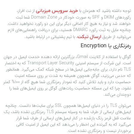
توجه داشته باشید که همزمان با
از نت افراز،
خرید سرویس میزبانی
رکوردهای DKIM و SPF به صورت خودکار در Domain Zone شما ثبت
خواهند شد و نیاز به هیچ کار اضافی دیگر برای این دو رکورد نخواهید داشت.
چنانچه مایل به ثبت رکورد DMARC هستید، برای دریافت راهنمایی‌های لازم
می‌توانید از طریق
، با تیم پشتیبانی در ارتباط باشید.
ارسال تیکت
رمزنگاری یا Encryption
گوگل با استفاده از کلاینت Gmail، بزرگترین ارائه دهنده خدمت ایمیل در جهان
است. این شرکت از سیستم امنیتی Transport Layer Security که به اختصار
TLS نام دارد، برای جابه‌جایی ایمیل‌ها در سطح شبکه کمک می‌گیرد. همانطور
که حدس می‌زنید، گوگل همچون همیشه به شدت بر روی مسئله امنیت
حساسیت دارد و باید تلاش کنید که نمودار رمزنگاری شما هیچ گاه از 100% کمتر
نشود، چرا که این مسئله حساسیت ربات‌های گوگل بر روی ایمیل‌های شما را
دوچندان می‌کند.
می‌توان TLS را در دنیای ایمیل‌ها همچون SSL برای سایت‌ها دانست. چنانچه
ایمیل‌های ارسالی از طرف شما به وسیله سیستم TLS رمزنگاری نشده باشد، یک
علامت قفل قرمز رنگ بازشده در کنار ایمیل‌های ارسالی از طرف شما قرار
می‌گیرد که به گیرنده این اخطار را می‌دهد که این ایمیل از امنیت کافی
برخوردار نیست و رمزنگاری نشده است.