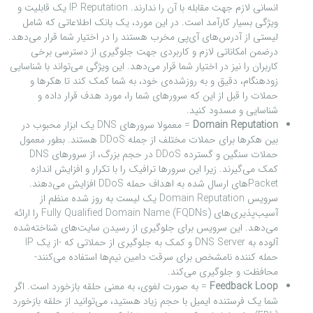
انسانی لازم جهت مقابله با آن را ندارند. IP Reputation یک قابلیت و
ویژگی بسیار کارآمد است. در این مورد، یک بانک اطلاعاتی که شامل
لیستی از آدرس‌های آی‌پی مخرب هستند را در اختیار شما قرار می‌دهد.
درضمن امکاناتی لازم و کاربردی جهت جلوگیری از دسترسی برخی
کاربران را نیز در اختیار شما قرار می‌دهد. این ویژگی می‌تواند با شناسایی
زودهنگام، دقیق و به روزشده‌ی خود، به شما کمک کند تا هکرها و
حملات را قبل از این که سرورهای شما را، مورد هدف قرار داده و
شناسایی و مسدود کنید.
Domain Reputation
=
معمولا سرورهای DNS یک ابزار محبوب در
بین هکرها برای حملات مختلف از جمله DDoS هستند. بطور معمول
حملات سنگین و گسترده DDoS در حجم بزرگ، از سرورهای DNS
کمک می‌گیرند. زیرا این سرورها ترافیک را با تکرار و افزایش اندازه
Packetهای ارسال شده به اهداف حمله DDoS افزایش می‌دهند.
سرویس Domain Reputation یک لیست به روز شده منظم از
آسیب‌پذیری‌های Fully Qualified Domain Name (FQDNs) را ارائه
می‌دهد. این سرویس برای جلوگیری از رسیدن سایت‌های شناخته‌شده
آلوده به DNS Server و کمک به جلوگیری از حملاتی که -از یک IP
حمله کننده نامشخص برای سرقت دامین نیم‌ها استفاده می‌کنند-
محافظت و جلوگیری می‌کند.
Feedback Loop
=
به صورت لغوی، به معنی حلقه بازخورد است. اگر
شما یک فرستنده ایمیل با حجم زیاد هستید، می‌توانید از حلقه بازخورد