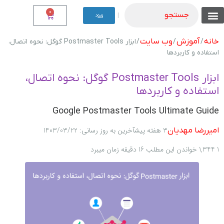
0
جستجو
|
ورود
تماس با ما
نوشته من
موجودی نقدی
فروشگاه های دیگر ما
موجودی اقساطی
شرایط اقساطی
شناخت محصولات
لیست همه محصولات
خانه
آموزش
وب سایت
/
/
/ ابزار Postmaster Tools گوگل: نحوه اتصال،
استفاده و کاربردها
ابزار Postmaster Tools گوگل: نحوه اتصال،
استفاده و کاربردها
Google Postmaster Tools Ultimate Guide
3 هفته پیش
آخرین به روز رسانی: 1403/03/22
امیررضا مهدیان
1
1,344
خواندن این مطلب 16 دقیقه زمان میبرد