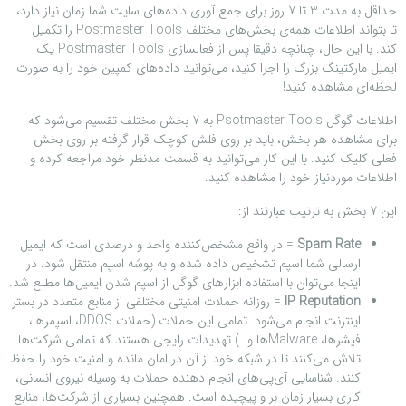
حداقل به مدت 3 تا 7 روز برای جمع آوری داده‌های سایت شما زمان نیاز دارد،
تا بتواند اطلاعات همه‌ی بخش‌های مختلف Postmaster Tools را تکمیل
کند. با این حال، چنانچه دقیقا پس از فعالسازی Postmaster Tools یک
ایمیل مارکتینگ بزرگ را اجرا کنید، می‌توانید داده‌های کمپین خود را به صورت
لحظه‌ای مشاهده کنید!
اطلاعات گوگل Psotmaster Tools به 7 بخش مختلف تقسیم می‌شود که
برای مشاهده‌ هر بخش، باید بر روی فلش کوچک قرار گرفته بر روی بخش
فعلی کلیک کنید. با این کار می‌توانید به قسمت مدنظر خود مراجعه کرده و
اطلاعات موردنیاز خود را مشاهده کنید.
این 7 بخش به ترتیب عبارتند از:
Spam Rate
=
در واقع مشخص‌کننده واحد و درصدی است که ایمیل
ارسالی شما اسپم تشخیص داده شده و به پوشه اسپم منتقل شود. در
اینجا می‌توان با استفاده ابزارهای گوگل از اسپم شدن ایمیل‌ها مطلع شد.
IP Reputation
=
روزانه حملات امنیتی مختلفی از منابع متعدد در بستر
اینترنت انجام می‌شود. تمامی این حملات (حملات DDOS، اسپمرها،
فیشرها، Malwareها و…) تهدیدات رایجی هستند که تمامی شرکت‌ها
تلاش می‌کنند تا در شبکه خود از آن در امان مانده و امنیت خود را حفظ
کنند. شناسایی آی‌پی‌های انجام دهنده حملات به وسیله نیروی انسانی،
کاری بسیار زمان بر و پیچیده است. همچنین بسیاری از شرکت‌ها، منابع