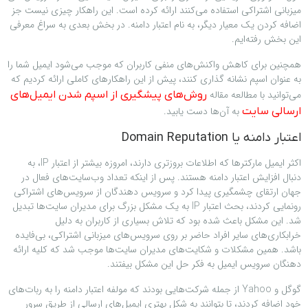
میزبانی اشتراکی استفاده می‌کنند ارائه کرده است. این راهکار چیزی نیست جز
اضافه کردن یک معیار دیگر، به نام اعتبار دامنه. در بخش بعدی به سراغ معرفی
این بخش رفته‌ایم.
همچنین برای کاهش واکنش‌های منفی کاربران که موجب می‌شود ایمیل شما را
به عنوان اسپم نشانه‌ گذاری کنند، پیش از این راهکارهای کاملی ارائه کردیم که
می‌توانید با مطالعه مقاله
روش‌های پیشگیری از اسپم شدن ايميل‌های
به آن‌ها دست یابید.
ارسالی سایت
اعتبار دامنه یا Domain Reputation
اکثر ایمیل مارکترها که اطلاعات بروزتری دارند، امروزه بیشتر از اعتبار IP، به
دنبال افزایش اعتبار دامنه هستند. پس از اینکه تعداد وب‌سایت‌های فعال در
جهان ارتقای چشمگیری پیدا کرد و سرویس دهندگان از سرویس‌های اشتراکی
رونمایی کردند، بحث اعتبار IP به یک مشکل بزرگ برای مدیران سایت‌ها تبدیل
شد. این مشکل باعث شده بود که تلاش بسیاری از کاربران به دلیل
خرابکاری‌های سایر افراد حاضر بر روی سرویس‌های میزبانی اشتراکی، بی‌فایده
باشد. همین مشکلات و شکایت‌های مدیران سایت‌ها موجب شد که کلیه ارائه
دهنگان سرویس ایمیل به فکر حل این مشکل بیفتند.
گوگل و Yahoo از جمله شرکت‌هایی بودند که مولفه اعتبار دامنه را به ربات‌های
خود اضافه کردند، تا بتوانند به شکل بهتری ایمیل‌های ارسالی از طریق سرور