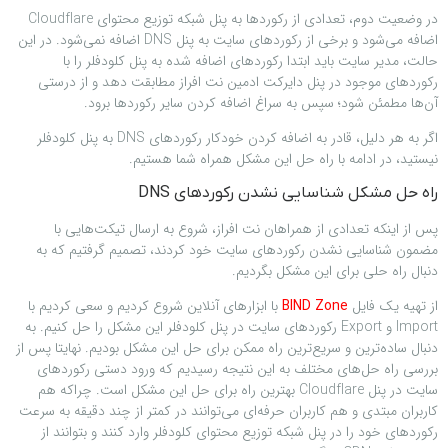
‌در وضعیت دوم، تعدادی از رکوردها به پنل شبکه توزیع محتوای Cloudflare
اضافه می‌شود و برخی از رکوردهای سایت به پنل DNS اضافه نمی‌شود. در این
حالت، مدیر سایت باید ابتدا رکوردهای اضافه شده به پنل کلودفلر را با
رکوردهای موجود در پنل دایرکت ادمین نت افراز مطابقت دهد و از درستی
آن‌ها مطمئن شود؛ سپس به سراغ اضافه کردن سایر رکوردها برود.
اگر به هر دلیل، قادر به اضافه کردن خودکار رکوردهای DNS به پنل کلودفلر
نیستید، در ادامه با راه حل این مشکل همراه شما هستیم.
راه حل مشکل شناسایی نشدن رکوردهای DNS
پس از اینکه تعدادی از همراهان نت افراز، شروع به ارسال تیکت‌هایی با
مضمون شناسایی نشدن رکوردهای سایت خود کردند، تصمیم گرفتیم که به
دنبال راه حلی برای این مشکل بگردیم.
از تهیه یک فایل
با ابزارهای آنلاین شروع کردیم و سعی کردیم با
BIND Zone
Import و Export رکوردهای سایت در پنل کلودفلر این مشکل را حل کنیم. به
دنبال ساده‌ترین و سریع‌ترین راه ممکن برای حل این مشکل بودیم. نهایتا پس از
بررسی راه حل‌های مختلف به این نتیجه رسیدیم که ورود دستی رکوردهای
سایت در پنل Cloudflare بهترین راه برای حل این مشکل است. چراکه هم
کاربران مبتدی و هم کاربران حرفه‌ای می‌توانند در کمتر از چند دقیقه به سرعت
رکوردهای خود را در پنل شبکه توزیع محتوای کلودفلر وارد کنند و بتوانند از