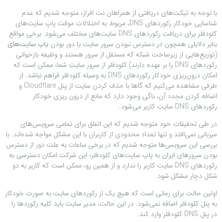
با توجه به تیکت‌های دریافتی از همراهان نت افراز، متوجه شدیم که عدم
شناسایی خودکار رکوردهای DNS، مربوط به اختلالات موقت پاپ سایت‌های
کلودفلر برای دریافت رکوردهای DNS سایت‌های مختلف می‌شود. برخی مواقع
بنابر دلایلی همچون در دسترس نبودن سرور سایت یا دور بودن
پاپ سایت‌های
(توزیع‌هایی از زیرساخت شبکه که مستقل از سرور هستند و وظیفه بازخوانی
رکوردهای DNS را بر عهده دارند) کلودفلر از سرور سایتِ شما، ممکن است که
امکان درون‌ریزی خودکار رکوردهای DNS به وسیله کلودفلر فراهم نباشد. از
طرفی مشاهده می‌کنیم که گاها با حذف کردن سایت از پنل Cloudflare و
اضافه کردن مجدد آن، باگی وجود دارد که مانع از درون ریزی خودکار
رکوردهای DNS سایت کاربر می‌شود.
در طی تحقیقات خود متوجه شدیم که این اتفاق برای تمامی سرویس‌های
میزبانی نمی‌افتد و تنها تعداد محدودی از کاربران با این مشکل مواجه شده‌اند. با
بررسی این سرویس‌ها متوجه شدیم که در برخی ساعات به علت دور از دسترس
بودن سرورهای ایران به پاپ سایت‌های کلودفلر، این شرکت امکان دسترسی به
رکوردهای DNS سایت کاربر را ندارد و از همین رو، ممکن است که کاربر به دو
شکل دچار مشکل شود.
اولین حالت برای زمانی است که هیچ یک از رکوردهای سایت به صورت خودکار
به پنل کلودفلر اضافه نمی‌شود. در این حالت، مدیر سایت باید کلیه رکوردها را
در پنل DNS کلودفلر وارد کند.