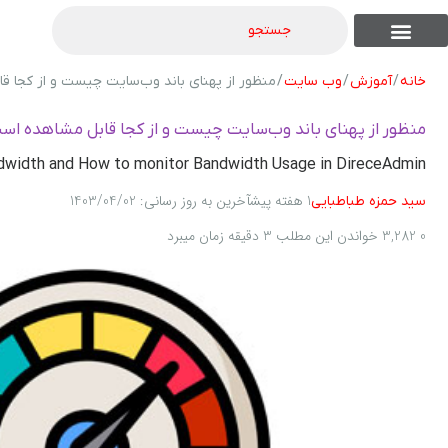
جستجو
تماس با ما
فروشگاه های دیگر ما
نوشته من
موجودی نقدی
موجودی اقساطی
شرایط اقساطی
شناخت محصولات
لیست همه محصولات
خانه
/
آموزش
/
وب سایت
/ منظور از پهنای باند وب‌سایت چیست و از کجا 
منظور از پهنای باند وب‌سایت چیست و از کجا قابل مشاهده اس
dwidth and How to monitor Bandwidth Usage in DireceAdmin?
1 هفته پیش
آخرین به روز رسانی: 1403/04/02
سید حمزه طباطبایی
0
3,282
خواندن این مطلب 3 دقیقه زمان میبرد