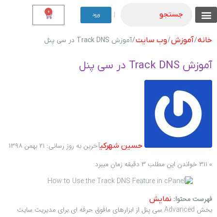
0
جستجو
|
ورود
تماس با ما
نوشته من
موجودی نقدی
فروشگاه های دیگر ما
موجودی اقساطی
شرایط اقساطی
شناخت محصولات
لیست همه محصولات
خانه
آموزش
وب سایت
/
/
/ آموزش Track DNS در سی پنل
آموزش Track DNS در سی پنل
آخرین به روز رسانی: ۲۱ بهمن ۱۳۹۸
حسین شهرکی
۰
۳۱۱
خواندن این مطلب ۳ دقیقه زمان میبرد
فهرست محتوا:
نمایش
بخش Advanced سی پنل از ابزارهای مافوق حرفه ای برای مدیریت سایت