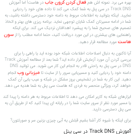
بهره می برد. نمونه اش هم
در هاست! اما آموزش
فعال کردن کرون جاب
Track DNS در سی پنل به شما کمک می کند تا داده های خود را ردیابی
نمایید. اینکه بتوانید به اطلاعات مربوط به دامنه خود دسترسی داشته باشید، به
شما در ادامه مسیرتان کمک شایان توجهی نماید. برنامه ریزی های بهتر و اتخاذ
تصمیم های صحیح شما را به پیشبرد اهدافتان نزدیک می کند. برای اینکه
راهنمایی های بیشتری در این مورد دریافت کنید، حتما ادامه مطلب را از
سون
مورد مطالعه قرار دهید.
هاست
آیا تاکنون به دنبال اصلاحات اطلاعات شبکه خود بوده اید یا راهی را برای
بررسی کردن آن مورد آزمایش قرار داده اید؟ شما بعد از مطالعه آموزش Track
DNS در سی پنل به راحتی قادر به انجام این کار می شوید. می توانید DNS
دامنه خود را ردیابی کنید و مسیریابی سرور را از سایت تا
انجام
میزبانی وب
دهید. این کار به شما در تشخیص بروز مشکل در شبکه و عیب یابی آن کمک
خواهد کرد، ویژگی منحصر به فردی که هاست سی پنل به شما هدیه می دهد.
ابزارهای شبکه به کاربر امکان می دهد تا اطلاعات مربوط به هر دامنه را پیدا کند
یا مسیر مورد نظر از سرور سایت شما را در رایانه ای پیدا کنید که از طریق آن به
سی پنل دسترسی دارید.
برای اینکه با شیوه کار آشنا بشیم قبلش یه آبی چیزی بزنین سر و صورتتون?
آموزش Track DNS در سی پنل