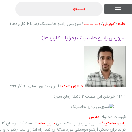
جستجو
تماس با ما
فروشگاه های دیگر ما
نوشته من
موجودی نقدی
موجودی اقساطی
شرایط اقساطی
شناخت محصولات
لیست همه محصولات
خانه
/
آموزش
/
وب سایت
/ سرویس رادیو هاستینگ (مزایا + کاربردها)
سرویس رادیو هاستینگ (مزایا + کاربردها)
آخرین به روز رسانی: ۹ آذر ۱۳۹۹
صادق رشیدیان
۲
۴۴۱
خواندن این مطلب ۲ دقیقه زمان میبرد
فهرست محتوا:
نمایش
، سرويس ويژه و اختصاصی
است که در ميان کليه
راديو هاستينگ
سون هاست
تواند برای پخش آرشيو موسيقی مورد علاقه ی شما، راه اندازی يک راديو برا