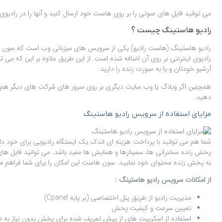
می توانيد فايل های صوتی را بر روی هاست خود ارسال کنيد و آنها را در راديوی
راديو هاستينگ چيست ؟
راديو هاستينگ (هاست رادیو) يکی از سرويس های ميزبانی وب است که سون هاست
راديوی اينترنتی بر روی آن اضافه شده است. از اين طريق علاوه بر اين که م
آرشيو خودتان و يا به صورت زنده را داريد.
همچنين اگر وبلاگ يا وب سايت ديگری بر روی سرور های شرکت های ديگر هم دا
دهيد
.
مزايای استفاده از سرويس راديو هاستينگ
شما هم می توانيد با پرداخت هزينه ای اندک يک ايستگاه راديويی برای خود دا
پخش زنده سخنرانی ها، سمينارها و همايش ها مفيد باشد. می توانيد فايل ه
به پخش زنده محتوای خود نماييد. سون هاست اين امکان را برای شما فراهم م
از امکانات سرویس رادیو هاستینگ :
مديريت راديو از طريق
پنل اختصاصی (بر پایه Cpanel)
تعيين سرعت و کيفيت پخش
استفاده از اسکريپت های از پيش تعريف شده برای پخش بدون نياز به دانش ming