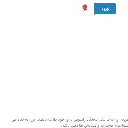
0
ورود
|
نه ای اندک يک ايستگاه راديويی برای خود داشته باشيد، اين ايستگاه می
صاحبه، سمينارها و همايش ها مفيد باشد.