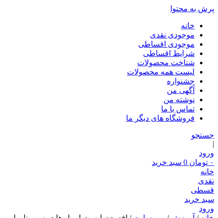
پرش به محتوا
خانه
موجودی نقدی
موجودی اقساطی
شرایط اقساطی
شناخت محصولات
لیست همه محصولات
جشنواره
آگهی من
نوشته من
تماس با ما
فروشگاه های دیگر ما
جستجو
|
ورود
۰
تومان
0
سبد خرید
خانه
نقدی
قسطی
سبد خرید
ورود
خانه
/
آموزش
/
وب سایت
/ افزودن لیست ایمیل ها در سی پنل با