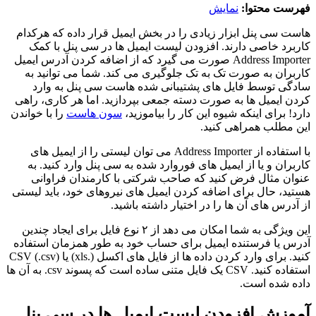
فهرست محتوا:
نمایش
هاست سی پنل ابزار زیادی را در بخش ایمیل قرار داده که هرکدام
کاربرد خاصی دارند. افزودن لیست ایمیل ها در سی پنل با کمک
Address Importer صورت می گیرد که از اضافه کردن آدرس ایمیل
کاربران به صورت تک به تک جلوگیری می کند. شما می توانید به
سادگی توسط فایل های پشتیبانی شده هاست سی پنل به وارد
کردن ایمیل ها به صورت دسته جمعی بپردازید. اما هر کاری، راهی
دارد! برای اینکه شیوه این کار را بیاموزید،
سون هاست
را با خواندن
این مطلب همراهی کنید.
با استفاده از Address Importer می توان لیستی را از ایمیل های
کاربران و یا از ایمیل های فوروارد شده به سی پنل وارد کنید. به
عنوان مثال فرض کنید که صاحب شرکتی با کارمندان فراوانی
هستید، حال برای اضافه کردن ایمیل های نیروهای خود، باید لیستی
از آدرس های آن ها را در اختیار داشته باشید.
این ویژگی به شما امکان می دهد از ۲ نوع فایل برای ایجاد چندین
آدرس یا فرستنده ایمیل برای حساب خود به طور همزمان استفاده
کنید. برای وارد کردن داده ها از فایل های اکسل (.xls) یا (CSV (.csv
استفاده کنید. CSV یک فایل متنی ساده است که پسوند csv. به آن ها
داده شده است.
آموزش افزودن لیست ایمیل ها در سی پنل