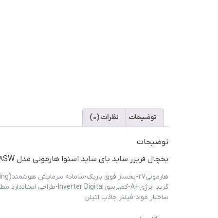
توضیحات
نظرات (0)
توضیحات
یخچال فریزر ساید بای ساید اسنوا هارمونی مدل SN8-2028SW
هارمونی27-یخساز فوق باریک-سامانه سرمایش هوشمند(smart cooling)-ضمانت کمپرسور124ماه-
گرید انرژي+A-کمپرسورInverter Digital-طراحی استاندارد مطابق با کابینت آشپزخانه و حمل آسان-بهینه سازي
ساختار مواد-فیلتر جاذب اتیلن