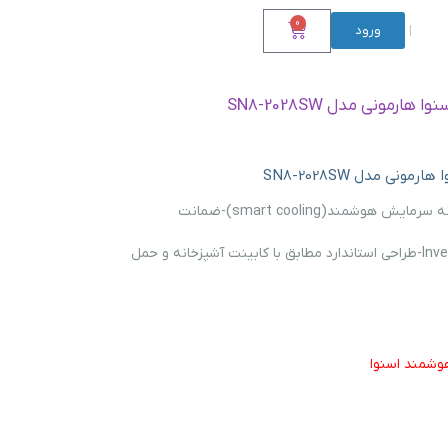
0
ورود
|
رمونی مدل SN8-2028SW
نی مدل SN8-2028SW
هارمونی27-یخساز فوق باریک-سامانه سرمایش هوشمند(smart cooling)-ضمانت
گرید انرژي+A-کمپرسورInverter Digital-طراحی استاندارد مطابق با کابینت آشپزخانه و حمل
وشمند اسنوا