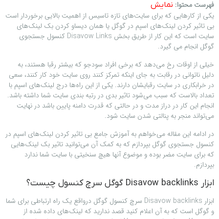
فهرست محتوا:
نمایش
یکی از کارهایی که برای سایت‌های تازه تاسیس از اهمیت بالایی برخوردار است
بی تاثیر کردن لینک‌های اسپم در گوگل یا همان دیساو کردن بک لینک‌های
سایت است که این کار از طریق بخش Disavow Links کنسول جستجوی
گوگل انجام می گیرد.
خیلی از اوقات رخ می‌دهد که برخی افراد سودجو که بیشتر رقبا هستند، به
دلیل ناتوانی در رقابت به جای اینکه تمرکز کنند روی سایت خود کار کنند، سعی
در خرابکاری در سایت رقبایشان دارند. یکی از این راه‌ها درج لینک‌های اسپم با
تعداد بالاست که سبب می‌شود تاثیر بدی در رتبه بندی سایت شما داشته باشد.
انجام این کار در دراز مدت و در حالتی که قدرت دامنه پایین باشد در نهایت
می‌تواند منجر به پنالتی شدن سایت شود.
در ادامه این مقاله می‌خواهم به آموزش جامع بی تاثیر کردن لینک‌های اسپم در
کنسول جستجوی گوگل بپردازم که به کمک آن می‌توانید تاثیر بک لینک‌هایی
که برای سایت مضر بوده و موضوع آنها هیچ سنخیتی با سایت شما ندارد
بپردازم.
ابزار Disavow backlinks گوگل سرچ کنسول چیست؟
ابزار Disavow backlinks سرچ کنسول گوگل درواقع یک راه ارتباطی برای شما
و گوگل است که به آن اعلام کنید قصد ندارید که لینک‌های داده شده از