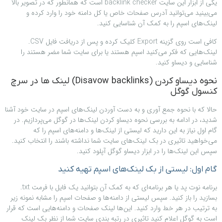
یکی از ابزار این سایت backlink checker است که همانطور که در تصویر بالا
می‌بینید می‌توانید آدرس صفحات خاص یا کل دامنه خود را وارد کرده و
لینک‌های اسپم را به کمک آن شناسایی کنید.
کافی است روی گزینه Export کلیک کرده و پس از دریافت فایل CSV.
لینک‌هایی که فکر می‌کنید اسپم هستند یا برای سایت شما مضر هستند را
شناسایی و دیساو کنید.
نحوه دیساو کردن (Disavow backlinks) لینک ها در سرچ
کنسول گوگل
حالا که با نحوه جمع آوری و به دست آوردن لینک‌های اسپم در سایت خود آشنا
شدید، در ادامه به بررسی نحوه دیساو کردن لینک‌ها در گوگل می‌پردازیم. در
گام اول نیاز به این دارید که لیستی از لینک‌ها و دامنه‌های اسپم را که
می‌خواهید تاثیری در بک لینک‌های سایت شما نداشته باشند را انتخاب کنید.
سپس این لینک‌ها را در ابزار دیساو گوگل آپلود کنید.
گام اول: لیستی از بک لینک‌های اسپم تهیه کنید
برنامه نوت پد یا هر برنامه‌ای که به کمک آن بتوانید یک فایل با فرمت txt.
بسازید را باز کنید. سپس لیستی از دامنه‌ها و صفحات اسپم را مشابه نمونه زیر
به ترتیب در هر خط وارد کنید. این‌ها لینک صفحات و دامنه‌هایی است که قرار
است به گوگل اعلام کنید تاثیری در رتبه بندی سایت شما از نظر بک لینک