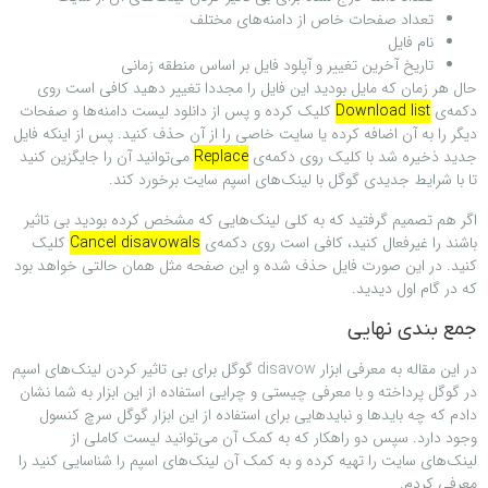
تعداد صفحات خاص از دامنه‌های مختلف
نام فایل
تاریخ آخرین تغییر و آپلود فایل بر اساس منطقه زمانی
حال هر زمان که مایل بودید این فایل را مجددا تغییر دهید کافی است روی
دکمه‌ی
Download list
کلیک کرده و پس از دانلود لیست دامنه‌ها و صفحات
دیگر را به آن اضافه کرده یا سایت خاصی را از آن حذف کنید. پس از اینکه فایل
جدید ذخیره شد با کلیک روی دکمه‌ی
Replace
می‌توانید آن را جایگزین کنید
تا با شرایط جدیدی گوگل با لینک‌های اسپم سایت برخورد کند.
اگر هم تصمیم گرفتید که به کلی لینک‌هایی که مشخص کرده بودید بی تاثیر
باشند را غیرفعال کنید، کافی است روی دکمه‌ی
Cancel disavowals
کلیک
کنید. در این صورت فایل حذف شده و این صفحه مثل همان حالتی خواهد بود
که در گام اول دیدید.
جمع بندی نهایی
در این مقاله به معرفی ابزار disavow گوگل برای بی تاثیر کردن لینک‌های اسپم
در گوگل پرداخته و با معرفی چیستی و چرایی استفاده از این ابزار به شما نشان
دادم که چه بایدها و نبایدهایی برای استفاده از این ابزار گوگل سرچ کنسول
وجود دارد. سپس دو راهکار که به کمک آن می‌توانید لیست کاملی از
لینک‌های سایت را تهیه کرده و به کمک آن لینک‌های اسپم را شناسایی کنید را
معرفی کردم.