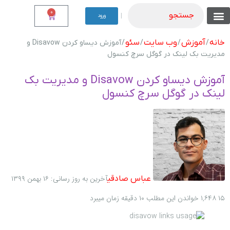
0
جستجو
|
ورود
تماس با ما
نوشته من
موجودی نقدی
فروشگاه های دیگر ما
موجودی اقساطی
شرایط اقساطی
شناخت محصولات
لیست همه محصولات
خانه
آموزش
وب سایت
سئو
/
/
/
/ آموزش دیساو کردن Disavow و
مدیریت بک لینک در گوگل سرچ کنسول
آموزش دیساو کردن Disavow و مدیریت بک
لینک در گوگل سرچ کنسول
آخرین به روز رسانی: ۱۶ بهمن ۱۳۹۹
عباس صادقی
۱۵
۱,۶۴۸
خواندن این مطلب ۱۰ دقیقه زمان میبرد