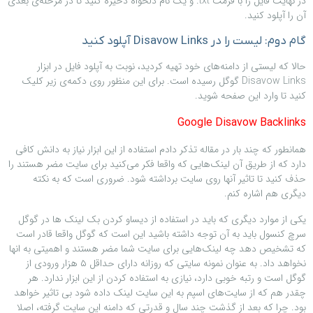
در نهایت فایل را با فرمت txt. و یک نام دلخواه ذخیره کنید تا در مرحله‌ی بعدی
آن را آپلود کنید.
گام دوم: لیست را در Disavow Links آپلود کنید
حالا که لیستی از دامنه‌های خود تهیه کردید، نوبت به آپلود فایل در ابزار
Disavow Links گوگل رسیده است. برای این منظور روی دکمه‌ی زیر کلیک
کنید تا وارد این صفحه شوید.
Google Disavow Backlinks
همانطور که چند بار در مقاله تذکر دادم استفاده از این ابزار نیاز به دانش کافی
دارد که از طریق آن لینک‌هایی که واقعا فکر می‌کنید برای سایت مضر هستند را
حذف کنید تا تاثیر آنها روی سایت برداشته شود. ضروری است که به نکته
دیگری هم اشاره کنم.
یکی از موارد دیگری که باید در استفاده از دیساو کردن بک لینک ها در گوگل
سرچ کنسول باید به آن توجه داشته باشید این است که گوگل واقعا قادر است
که تشخیص دهد چه لینک‌هایی برای سایت شما مضر هستند و اهمیتی به انها
نخواهد داد. به عنوان نمونه سایتی که روزانه دارای حداقل ۵ هزار ورودی از
گوگل است و رتبه خوبی دارد، نیازی به استفاده کردن از این ابزار ندارد. هر
چقدر هم که از سایت‌های اسپم به این سایت لینک داده شود بی تاثیر خواهد
بود. چرا که بعد از گذشت چند سال و قدرتی که دامنه این سایت گرفته، اصلا