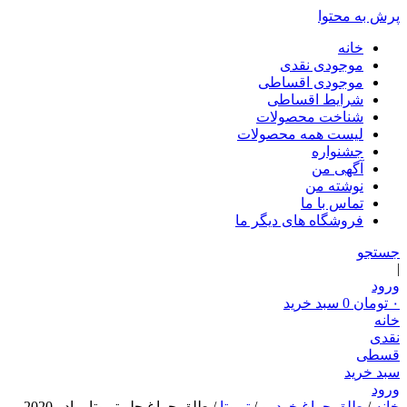
پرش به محتوا
خانه
موجودی نقدی
موجودی اقساطی
شرایط اقساطی
شناخت محصولات
لیست همه محصولات
جشنواره
آگهی من
نوشته من
تماس با ما
فروشگاه های دیگر ما
جستجو
|
ورود
۰
تومان
0
سبد خرید
خانه
نقدی
قسطی
سبد خرید
ورود
خانه
/
طلق چراغ خودرو
/
تویوتا
/ طلق چراغ جلو تویوتا پرادو 2020